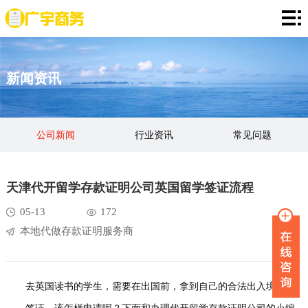
网
站
存
新闻资讯
首
款
资
页
证
金
资
公司新闻
行业资讯
常见问题
明
证
信
定
明
证
期
服
天津代开留学存款证明公司英国留学签证流程
明
存
务
新
05-13
172
本地代做存款证明服务商
单
项
闻
品
目
资
牌
联
去英国读书的学生，需要在出国前，拿到自己的合法出入境证明
讯
故
系