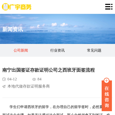
网
站
存
新闻资讯
首
款
资
页
证
金
资
公司新闻
行业资讯
常见问题
明
证
信
定
明
证
期
服
南宁出国签证存款证明公司之西班牙面签流程
明
存
务
新
04-12
84
本地代做存款证明服务商
单
项
闻
品
目
资
牌
联
学生们申请西班牙的留学，在办理自己的留学签时，必然要完成
讯
故
系