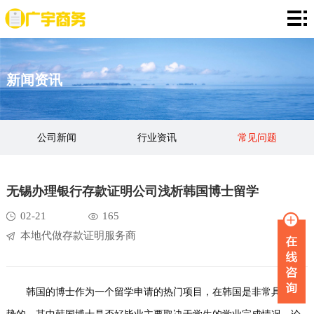
网
站
存
新闻资讯
首
款
资
页
证
金
资
公司新闻
行业资讯
常见问题
明
证
信
定
明
证
期
服
无锡办理银行存款证明公司浅析韩国博士留学
明
存
务
新
02-21
165
本地代做存款证明服务商
单
项
闻
品
目
资
牌
联
韩国的博士作为一个留学申请的热门项目，在韩国是非常具有优
讯
故
系