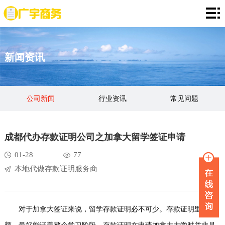
网
站
存
新闻资讯
首
款
资
页
证
金
资
公司新闻
行业资讯
常见问题
明
证
信
定
明
证
期
服
成都代办存款证明公司之加拿大留学签证申请
明
存
务
新
01-28
77
本地代做存款证明服务商
单
项
闻
品
目
资
牌
联
对于加拿大签证来说，留学存款证明必不可少。存款证明里的金
讯
故
系