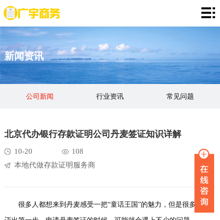
网
站
存
新闻资讯
首
款
资
页
证
金
资
公司新闻
行业资讯
常见问题
明
证
信
定
明
证
期
服
北京代办银行存款证明公司丹麦签证知识详解
明
存
务
新
10-20
108
本地代做存款证明服务商
单
项
闻
品
目
资
牌
联
很多人都想来到丹麦感受一把“童话王国”的魅力，但是很多人在
讯
故
系