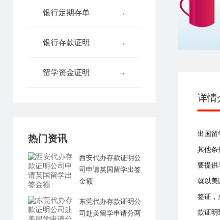
银行定期存单
→
银行存款证明
→
留学资金证明
→
详情
出国留
热门资讯
其他条
西安代办存款证明公
要提供
司申请英国留学出签
就以美
金额
签证，
东莞代办存款证明公
款证明
司赴美留学申请分两