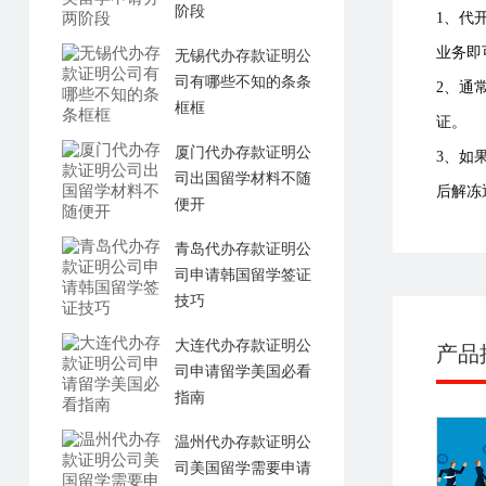
阶段
1、代
业务即
无锡代办存款证明公
司有哪些不知的条条
2、通
框框
证。
厦门代办存款证明公
3、如
司出国留学材料不随
后解冻
便开
青岛代办存款证明公
司申请韩国留学签证
技巧
大连代办存款证明公
产品
司申请留学美国必看
指南
温州代办存款证明公
司美国留学需要申请