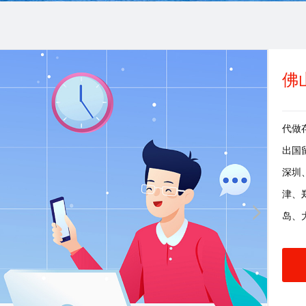
佛
代做存
出国
深圳
津、
岛、