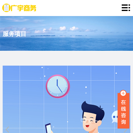
网
站
存
服务项目
首
款
资
页
证
金
资
明
证
信
定
明
证
期
服
明
存
务
新
单
项
闻
品
目
资
牌
联
讯
故
系